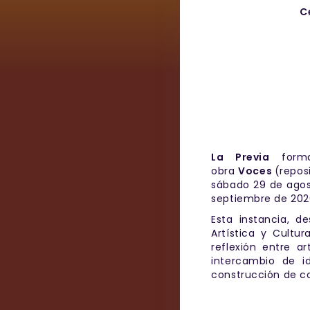
C
La Previa
forma
obra
Voces
(reposi
sábado 29 de agos
septiembre de 2026
Esta instancia, d
Artística y Cultu
reflexión entre ar
intercambio de i
construcción de co