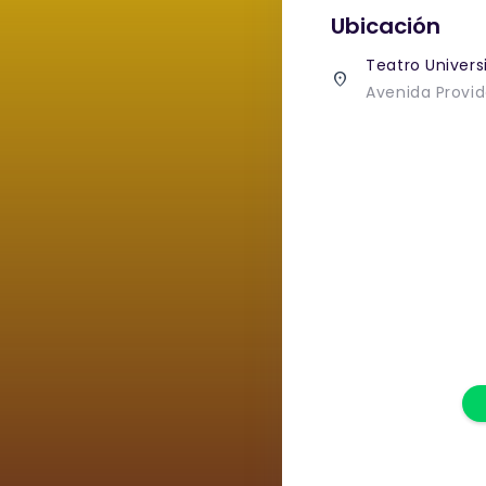
Ubicación
Teatro Univers
place
Avenida Provid