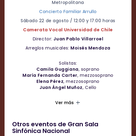
Metropolitana
Concierto Familiar Arrullo
Sábado 22 de agosto / 12:00 y 17:00 horas
Camerata Vocal Universidad de Chile
Director:
Juan Pablo Villarroel
Arreglos musicales:
Moisés Mendoza
Solistas:
Camila Guggiana
, soprano
María Fernanda Carter
, mezzosoprano
Elena Pérez
, mezzosoprano
Juan Ángel Muñoz
, Cello
Eugenio González
, Guitarra
add
Ver más
Actividad desarrollada por el
Área de Educación
y Mediación del CEAC
, en colaboración con
Otros eventos de Gran Sala
JUNJI
Sinfónica Nacional