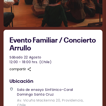
Evento Familiar / Concierto
Arrullo
Sábado 22 Agosto
12:00 - 18:00 hrs. (Chile)
share
compartir
Ubicación
place
Sala de ensayo Sinfónico-Coral
Domingo Santa Cruz
Av. Vicuña Mackenna 20, Providencia,
Chile