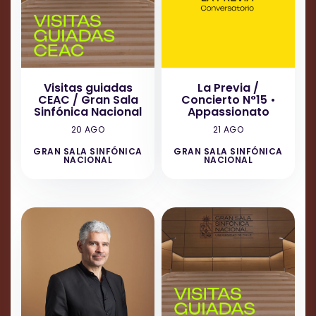
Condiciones de entrada
Todos los participantes deben contar con una
entrada individual, incluso si se trata de una
entrada liberada.
Visitas guiadas
La Previa /
CEAC / Gran Sala
Concierto N°15 •
Sinfónica Nacional
Appassionato
20 AGO
21 AGO
GRAN SALA SINFÓNICA
GRAN SALA SINFÓNICA
NACIONAL
NACIONAL